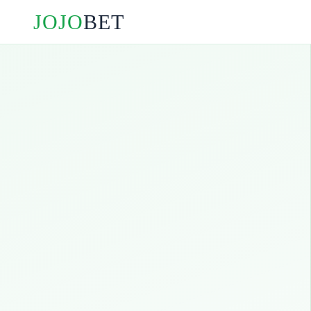
JOJO
BET