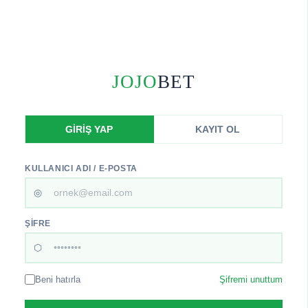
JOJO
BET
GİRİŞ YAP
KAYIT OL
KULLANICI ADI / E-POSTA
◎
ŞIFRE
⬡
Beni hatırla
Şifremi unuttum