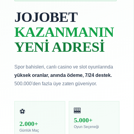
JOJOBET
KAZANMANIN
YENİ ADRESİ
Spor bahisleri, canlı casino ve slot oyunlarında
yüksek oranlar, anında ödeme, 7/24 destek.
500.000'den fazla üye zaten güveniyor.
🎰
⚽
5.000+
2.000+
Oyun Seçeneği
Günlük Maç