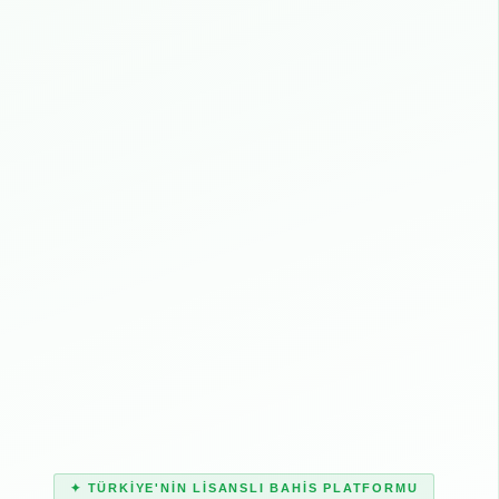
✦ TÜRKİYE'NİN LİSANSLI BAHİS PLATFORMU