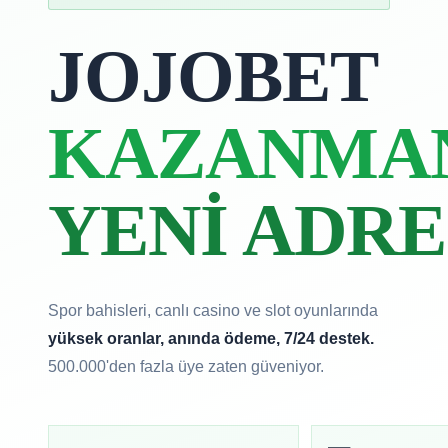
JOJOBET
KAZANMA
YENİ ADRE
Spor bahisleri, canlı casino ve slot oyunlarında
yüksek oranlar, anında ödeme, 7/24 destek.
500.000'den fazla üye zaten güveniyor.