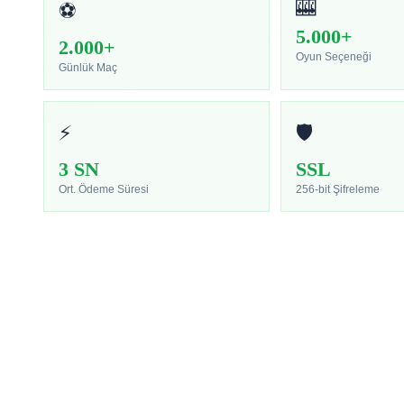
🎰
⚽
5.000+
2.000+
Oyun Seçeneği
Günlük Maç
⚡
🛡️
3 SN
SSL
Ort. Ödeme Süresi
256-bit Şifreleme