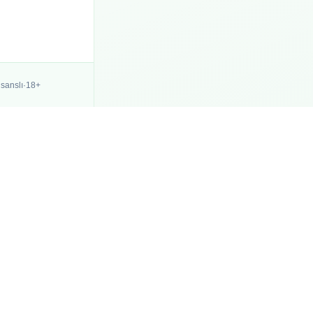
sanslı
·
18+
un