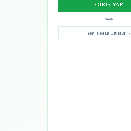
GİRİŞ YAP
veya
Yeni Hesap Oluştur →